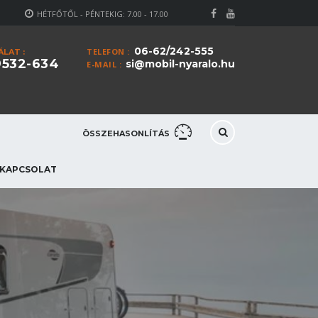
HÉTFŐTŐL - PÉNTEKIG: 7.00 - 17.00
06-62/242-555
TELEFON :
LAT :
9532-634
si@mobil-nyaralo.hu
E-MAIL :
ÖSSZEHASONLÍTÁS
KAPCSOLAT