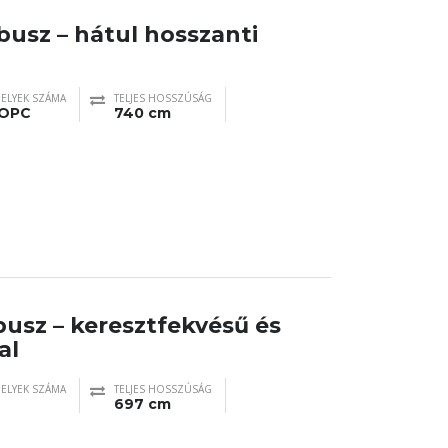
busz – hátul hosszanti
ELYEK SZÁMA
TELJES HOSSZÚSÁG
 OPC
740 cm
busz – keresztfekvésű és
al
ELYEK SZÁMA
TELJES HOSSZÚSÁG
697 cm