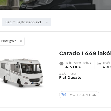
Dátum: Legfrissebb elől
ll:
Integrált
Carado I 449 lakó
SZÁLL. SZEM. SZÁMA
ALVÓH
4-5 OPC
4-5
ALVÁZ TÍPUSA
Fiat Ducato
ÖSSZEHASONLÍTOM