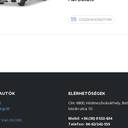
ÖSSZEHASONLÍTOM
AUTÓK
ELÉRHETŐSÉGEK
t
Cím: 6800, Hódmezővásárhely, Bet
tegrált
István utca 10.
Mobil: +36 (30) 9 532-634
 Van (VLOW)
Telefon: 06-62/242-555