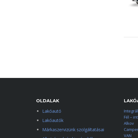
OLDALAK
LAKÓ
Lakóautó
Integrál
Fél – in
Lakóautók
Alkov
Márkaszervizünk szolgáltatásai
Camper
VAN