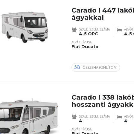
Carado I 447 lakó
ágyakkal
SZÁLL. SZEM. SZÁMA
ALVÓH
4-5 OPC
4-5
ALVÁZ TÍPUSA
Fiat Ducato
ÖSSZEHASONLÍTOM
Carado I 338 lakó
hosszanti ágyakk
SZÁLL. SZEM. SZÁMA
ALVÓH
4
4
ALVÁZ TÍPUSA
Fiat Ducato