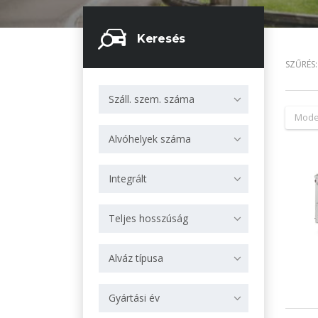
Keresés
SZŰRÉS:
Száll. szem. száma
Mode
Alvóhelyek száma
Integrált
Teljes hosszúság
Alváz típusa
Gyártási év