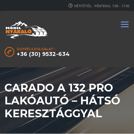
HÉTFŐTŐL - PÉNTEKIG: 7.00 - 17.00
ÜGYFÉLSZOLGÁLAT :
+36 (30) 9532-634
CARADO A 132 PRO
LAKÓAUTÓ – HÁTSÓ
KERESZTÁGGYAL