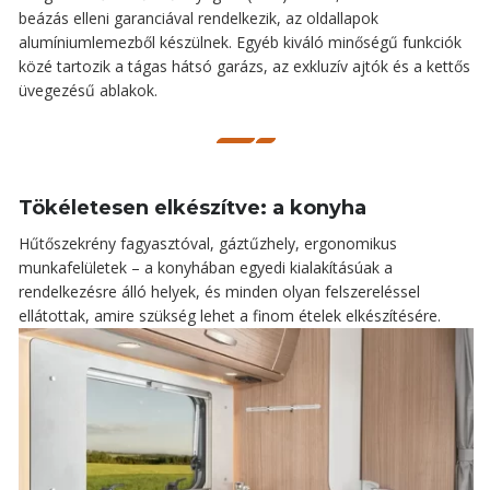
beázás elleni garanciával rendelkezik, az oldallapok
alumíniumlemezből készülnek. Egyéb kiváló minőségű funkciók
közé tartozik a tágas hátsó garázs, az exkluzív ajtók és a kettős
üvegezésű ablakok.
Tökéletesen elkészítve: a konyha
Hűtőszekrény fagyasztóval, gáztűzhely, ergonomikus
munkafelületek – a konyhában egyedi kialakításúak a
rendelkezésre álló helyek, és minden olyan felszereléssel
ellátottak, amire szükség lehet a finom ételek elkészítésére.