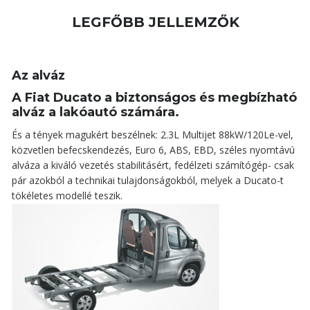
LEGFŐBB JELLEMZŐK
Az alváz
A Fiat Ducato a biztonságos és megbízható
alváz a lakóautó számára.
És a tények magukért beszélnek: 2.3L Multijet 88kW/120Le-vel,
közvetlen befecskendezés, Euro 6, ABS, EBD, széles nyomtávú
alváza a kiváló vezetés stabilitásért, fedélzeti számítógép- csak
pár azokból a technikai tulajdonságokból, melyek a Ducato-t
tökéletes modellé teszik.