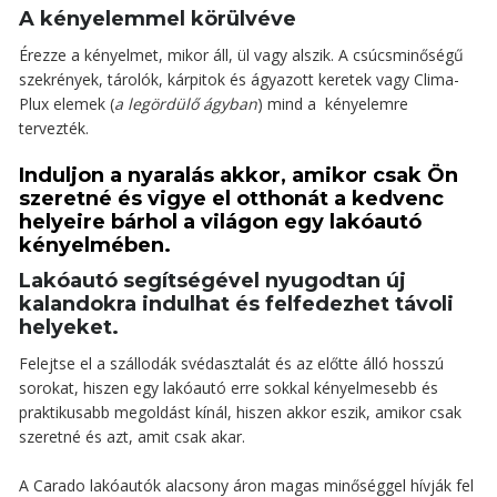
A kényelemmel körülvéve
Érezze a kényelmet, mikor áll, ül vagy alszik. A csúcsminőségű
szekrények, tárolók, kárpitok és ágyazott keretek vagy Clima-
Plux elemek (
a legördülő ágyban
) mind a kényelemre
tervezték.
Induljon a nyaralás akkor, amikor csak Ön
szeretné és vigye el otthonát a kedvenc
helyeire bárhol a világon egy lakóautó
kényelmében.
Lakóautó segítségével nyugodtan új
kalandokra indulhat és felfedezhet távoli
helyeket.
Felejtse el a szállodák svédasztalát és az előtte álló hosszú
sorokat, hiszen egy lakóautó erre sokkal kényelmesebb és
praktikusabb megoldást kínál, hiszen akkor eszik, amikor csak
szeretné és azt, amit csak akar.
A Carado lakóautók alacsony áron magas minőséggel hívják fel